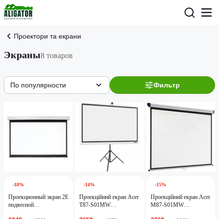
Проектори та екрани
Экраны
8 товаров
По популярности
Фильтр
-18%
-14%
-15%
Проекционный экран 2E
Проекційний екран Acer
Проекційний екран Acer
подвесной
T87-S01MW
M87-S01MW
моторизированный,
(MC.JBG11.00F)
(JZ.J7400.002)