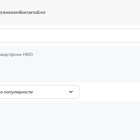
служивание
Контакты
Блог
мартфони HMD
о популярности