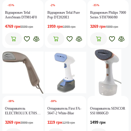
-15%
-2%
-35%
Відпарювач Tefal
Відпарювач Tefal Pure
Відпарювач Philips 7000
AeroSteam DT9814F0
Pop DT2020E1
Series STH7060/80
4769 грн
1959 грн
3269 грн
5599 грн
1999 грн
4999 грн
-18%
-10%
Отпариватель
Отпариватель First FA-
Отпариватель SENCOR
ELECTROLUX E7HS2-
5647-2 White-Blue
SSI 0860GD
8WB
3269 грн
1119 грн
1499 грн
3999 грн
1249 грн