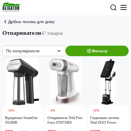
Дрібна техніка для дому
Отпариватели
47 товаров
По популярности
Фильтр
-12%
-4%
-12%
Відпарювач SteamOne
Отпариватель Tefal Pure
Гладильная система
SN200B
Force DT8720E0
Tefal IXEO Power
QT2028F0