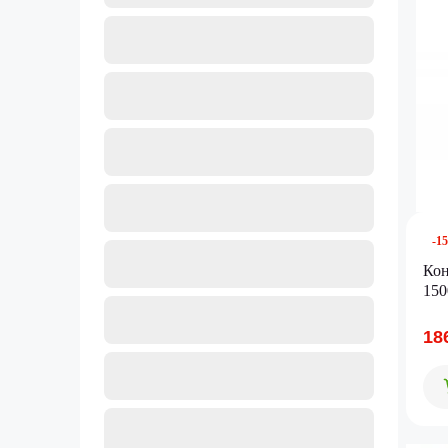
-1
Ко
15
18