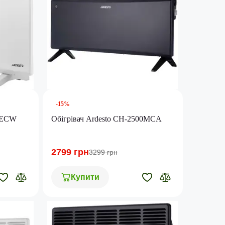
-15%
00ECW
Обігрівач Ardesto CH-2500MCA
2799 грн
3299 грн
Купити