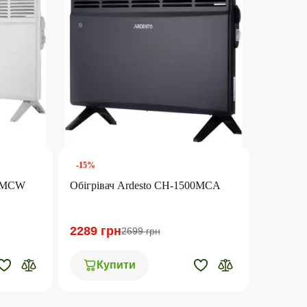
-15%
00MCW
Обігрівач Ardesto CH-1500MCA
2289 грн
2699 грн
Купити