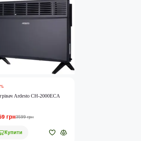
5%
грівач Ardesto CH-2000ECA
59 грн
3599 грн
Купити