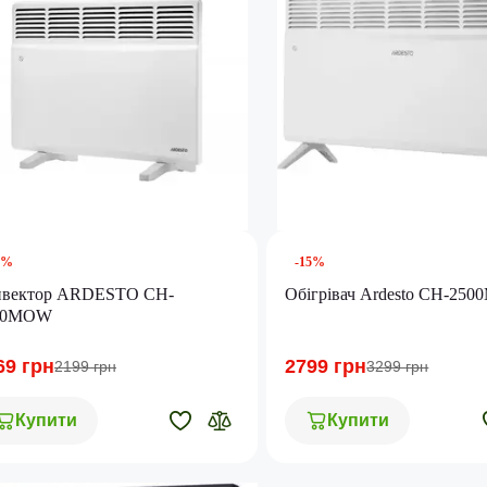
5%
-15%
нвектор ARDESTO CH-
Обігрівач Ardesto CH-25
00MOW
69 грн
2799 грн
2199 грн
3299 грн
Купити
Купити