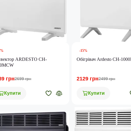
5%
-15%
нвектор ARDESTO CH-
Обігрівач Ardesto CH-10
00MCW
89 грн
2129 грн
2699 грн
2499 грн
Купити
Купити