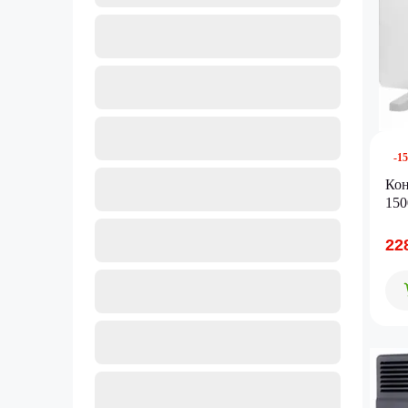
-1
Ко
15
22