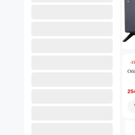
-1
Обі
25