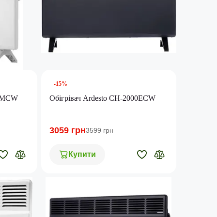
-15%
00MCW
Обігрівач Ardesto CH-2000ECW
3059 грн
3599 грн
Купити