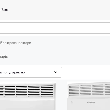
и
Блог
Електроконвектори
варів
а популярністю