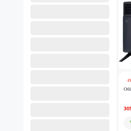
-1
Обі
30