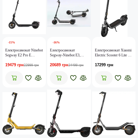
-15%
-16%
Електросамокат Ninebot
Електросамокат
Електросамокат Xiaomi
Segway E2 Pro E
Segway-Ninebot E3,
Electric Scooter 6 Lite GL
(AA.05.14.05.0005)
сірий
BHR08R6GL
19479 грн
20689 грн
17299 грн
22999 грн
24499 грн