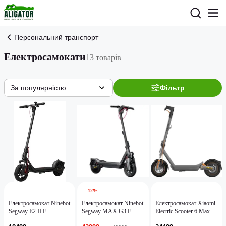
Персональний транспорт
Електросамокати
13 товарів
За популярністю
Фільтр
-12%
Електросамокат Ninebot
Електросамокат Ninebot
Електросамокат Xiaomi
Segway E2 II E
Segway MAX G3 E
Electric Scooter 6 Max
(AA.05.14.01.0004)
(AA.05.16.01.0004)
GL BHR08QLGL