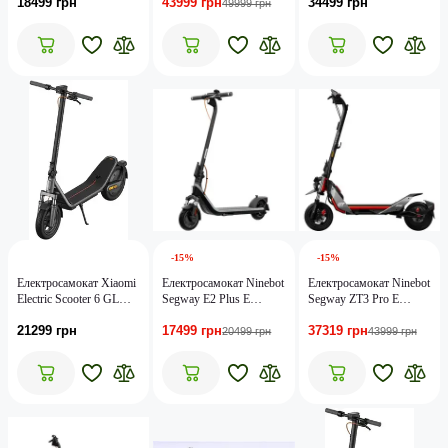
18499 грн
43999 грн
34499 грн
49999 грн
-15%
-15%
Електросамокат Xiaomi
Електросамокат Ninebot
Електросамокат Ninebot
Electric Scooter 6 GL
Segway E2 Plus E
Segway ZT3 Pro E
BHR08R2GL
(AA.05.14.02.0003)
(AA.05.18.01.0001)
21299 грн
17499 грн
37319 грн
20499 грн
43999 грн