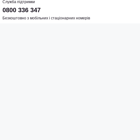
Служба підтримки
0800 336 347
Безкоштовно з мобільних і стаціонарних номерів
Графік роботи
пн-пт 10:00-20:00
сб 10:00-16:00
Адреса магазину
м. Київ, вул. Шулявська, 5
Соцмережі
Створено
Sense Production