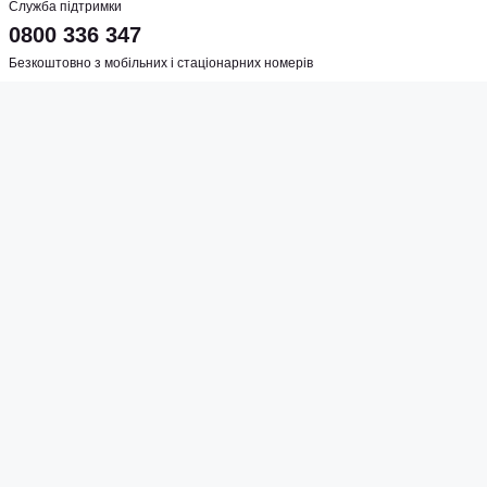
Служба підтримки
0800 336 347
Безкоштовно з мобільних і стаціонарних номерів
Графік роботи
пн-пт 10:00-20:00
сб 10:00-16:00
Адреса магазину
м. Київ, вул. Шулявська, 5
Соцмережі
Створено
Sense Production