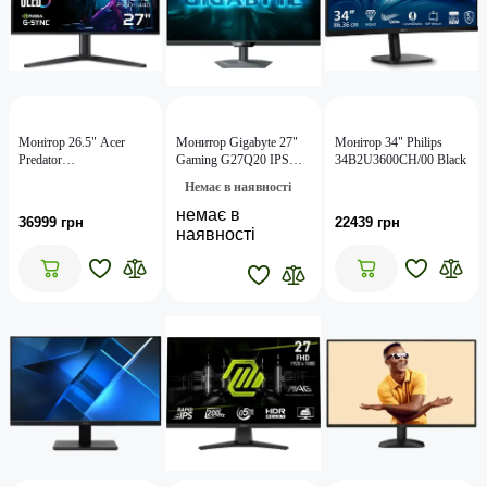
Монiтор 26.5" Acer
Монитор Gigabyte 27"
Монiтор 34" Philips
Predator
Gaming G27Q20 IPS
34B2U3600CH/00 Black
X27UF5bmiippruzx
Black 200Hz;
Немає в наявності
(UM.GXXEE.501)
2560x1440, 0.5 мс, 350
кд/м2, 2xHDMI,
немає в
36999 грн
22439 грн
DisplayPort, USB2.0,
наявності
mini-jack 3.5 мм, Pivot