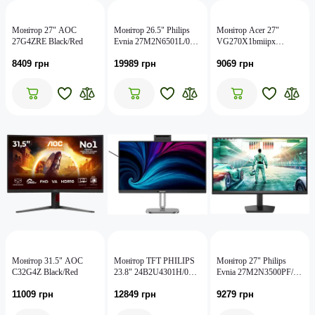
Монiтор 27" AOC
Монiтор 26.5" Philips
Монітор Acer 27"
27G4ZRE Black/Red
Evnia 27M2N6501L/00
VG270X1bmiipx
White
2*HDMI, DP, MM, IPS,
8409 грн
19989 грн
9069 грн
2560x1440, 200Hz, 1ms
Монiтор 31.5" AOC
Монiтор TFT PHILIPS
Монiтор 27" Philips
C32G4Z Black/Red
23.8" 24B2U4301H/00
Evnia 27M2N3500PF/00
IPS 120Hz HDMI DP
Black
11009 грн
12849 грн
9279 грн
USB-C Pivot USB
WebCam RJ45