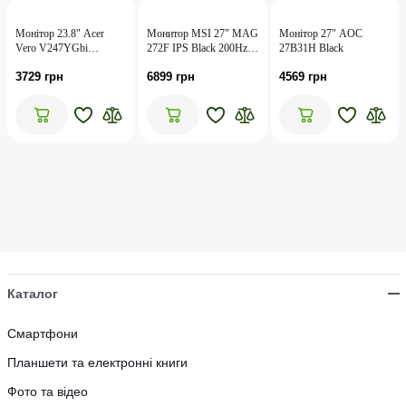
Монiтор 23.8" Acer
Монитор MSI 27" MAG
Монiтор 27" AOC
Vero V247YGbi
272F IPS Black 200Hz;
27B31H Black
(UM.QV7EE.G01) Black
1920x1080, 300 кд/м2,
3729 грн
6899 грн
4569 грн
0.5 мс, DisplayPort,
HDMI, mini-jack 3.5 мм
Каталог
Смартфони
Планшети та електронні книги
Фото та відео