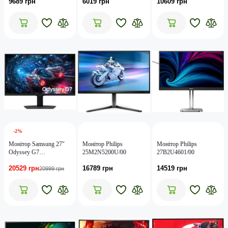
9689 грн
6019 грн
10609 грн
-2%
Монітор Samsung 27"
Монітор Philips
Монітор Philips
Odyssey G7
25M2N5200U/00
27B2U4601/00
(LS27FG706EIXUA)
20529 грн
16789 грн
14519 грн
20999 грн