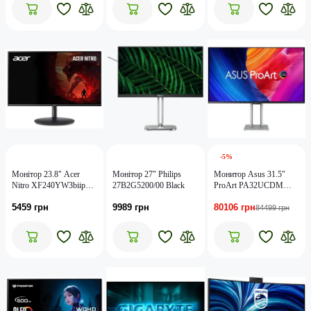
-5%
Монiтор 23.8" Acer
Монітор 27" Philips
Монитор Asus 31.5"
Nitro XF240YW3biiph
27B2G5200/00 Black
ProArt PA32UCDM
(UM.QX0EE.320) Black
(90LM03HE-B01K70)
5459 грн
9989 грн
80106 грн
OLED Silver/Black
84499 грн
240Hz; 3840x2160, 5 мс,
350 кд/м2, 2хHDMI,
2хDisplayPort,
4хUSB3.2, аудио 2х2 Вт