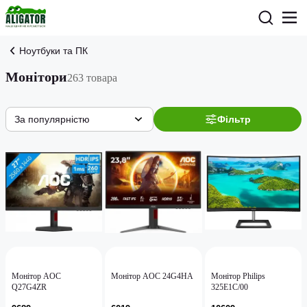
Ноутбуки та ПК
Монітори
263 товара
За популярністю
Фільтр
Монітор AOC
Монітор AOC 24G4HA
Монітор Philips
Q27G4ZR
325E1C/00