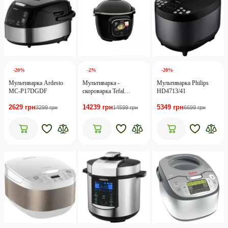
-20%
-2%
-20%
Мультиварка Ardesto
Мультиварка -
Мультиварка Philips
MC-P17DGDF
cкороварка Tefal
HD4713/41
Cook4me Touch
2629 грн
14239 грн
5349 грн
CY912830
3299 грн
14599 грн
6699 грн