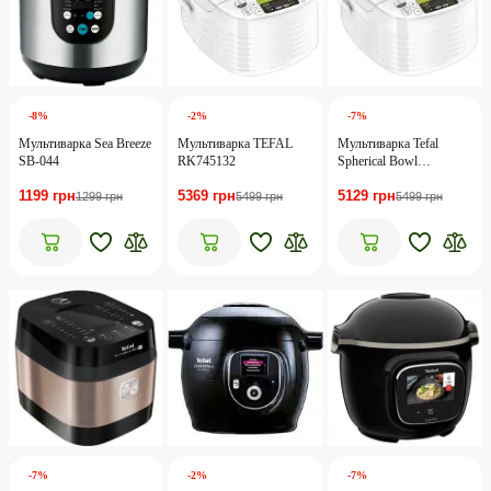
-8%
-2%
-7%
Мультиварка Sea Breeze
Мультиварка TEFAL
Мультиварка Tefal
SB-044
RK745132
Spherical Bowl
RK745134
1199 грн
5369 грн
5129 грн
1299 грн
5499 грн
5499 грн
-7%
-2%
-7%