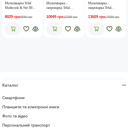
Мультиварка Tefal
Мультиварка -
Мультиварка -
Multicook & Stir IH
cкороварка Tefal
скороварка Tefal
RK905A34
COOK4ME +
Cook4me Touch
8029 грн
10049 грн
13609 грн
CONNECT CY855830
CY912830
8599 грн
10299 грн
14599 грн
Каталог
Смартфони
Планшети та електронні книги
Фото та відео
Персональний транспорт