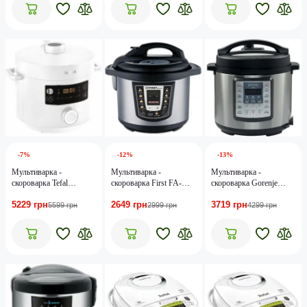
-7%
-12%
-13%
Мультиварка -
Мультиварка -
Мультиварка -
cкороварка Tefal
скороварка First FA-
скороварка Gorenje
TURBO CUISINE
5130
MC6MBK
5229 грн
2649 грн
3719 грн
CY754130
5599 грн
2999 грн
4299 грн