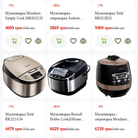
-7%
-20%
-7%
Мультиварка Moulinex
Мультиварка -
Мультиварка Tefal
Simply Cook MK622132
cкороварка Ardesto
RK812B32
MPC-P225
4009 грн
2869 грн
5969 грн
4299 грн
3599 грн
6399 грн
-7%
-26%
-2%
Мультиварка Tefal
Мультиварка Russell
Мультиварка -
RK321A34
Hobbs Cook@Home
cкороварка Moulinex
21850-56
CE430A34
4479 грн
6629 грн
6339 грн
4799 грн
8999 грн
6499 грн