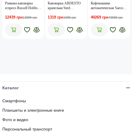
Ріжкова кавоварка
Кавоварка ARDESTO
Кофемашина
еспресо Russell Hobbs
крапельна Steel
автоматическая Saeco
Distinctions Blue 26451-
Collection1.5л, мелена,
GranAroma SM6585/00
12439 грн
1319 грн
40269 грн
56
сріблястий
13999 грн
1699 грн
43999 грн
Каталог
Смартфоны
Планшеты и электронные книги
Фото и видео
Персональный транспорт