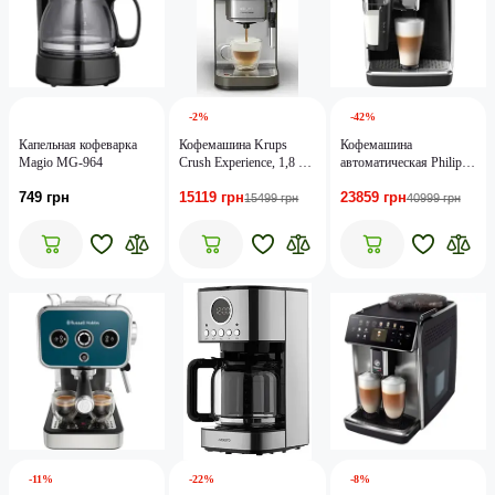
-2%
-42%
Капельная кофеварка
Кофемашина Krups
Кофемашина
Magio MG-964
Crush Experience, 1,8 л,
автоматическая Philips
зерно, OLED-дисплей, 4
Series 3300 EP3343/50
749 грн
15119 грн
23859 грн
авторецепта, металл,
15499 грн
40999 грн
серо-чёрный
-11%
-22%
-8%