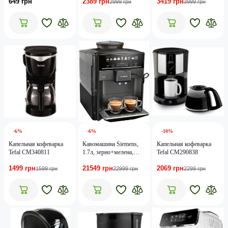
649 грн
2389 грн
3419 грн
KP340B10
2999 грн
3999 грн
-6%
-6%
-10%
Капельная кофеварка
Кавомашина Siemens,
Капельная кофеварка
Tefal CM340811
1.7л, зерно+мелена,
Tefal CM290838
автомат.капуч, LED-
1499 грн
21549 грн
2069 грн
дисплей, авторецептів
1599 грн
22999 грн
2299 грн
-8, чорний