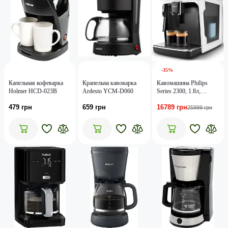
-35%
Капельная кофеварка
Крапельна кавоварка
Кавомашина Philips
Holmer HCD-023B
Ardesto YCM-D060
Series 2300, 1.8л,
зерно+мелена, дисплей,
479 грн
659 грн
16789 грн
авторецептів -2, білий
25999 грн