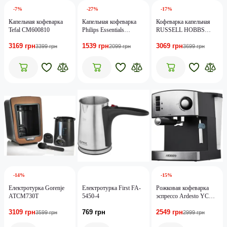
-7%
-27%
-17%
Капельная кофеварка
Капельная кофеварка
Кофеварка капельная
Tefal CM600810
Philips Essentials
RUSSELL HOBBS
Collection HD7430/90
27400-56 Heaton Coffee
3169 грн
1539 грн
3069 грн
капельная кофеварка
Maker
3399 грн
2099 грн
3699 грн
Philips Essentials
Collection HD7430/90
-14%
-15%
Електротурка Gorenje
Електротурка First FA-
Рожковая кофеварка
ATCM730T
5450-4
эспрессо Ardesto YCM-
E1600
3109 грн
769 грн
2549 грн
3599 грн
2999 грн