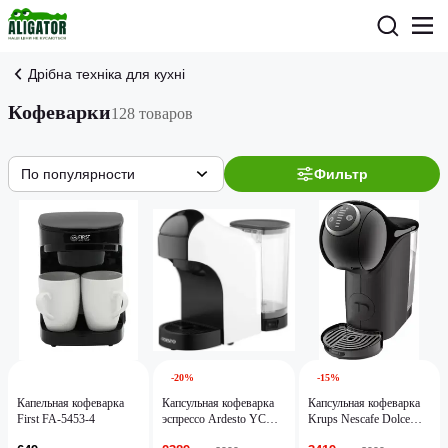
Дрібна техніка для кухні
Кофеварки
128 товаров
По популярности
Фильтр
-20%
-15%
Капельная кофеварка
Капсульная кофеварка
Капсульная кофеварка
First FA-5453-4
эспрессо Ardesto YCM-
Krups Nescafe Dolce
CNDE
Gusto Genio S Plus Gray