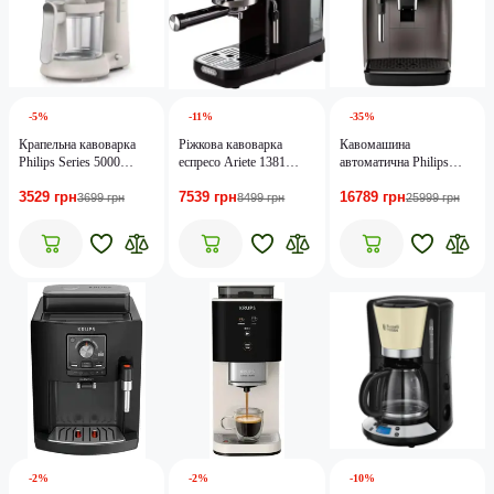
-5%
-11%
-35%
Крапельна кавоварка
Ріжкова кавоварка
Кавомашина
Philips Series 5000
еспресо Ariete 1381
автоматична Philips
HD5120/00
Black (00M138112AR0)
Series 1200 EP1224/00
3529 грн
7539 грн
16789 грн
3699 грн
8499 грн
25999 грн
-2%
-2%
-10%