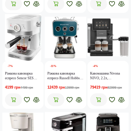
-7%
-11%
-4%
Ріжкова кавоварка
Ріжкова кавоварка
Кавомашина Nivona
еспресо Sencor SES
еспресо Russell Hobbs
NIVO, 2.2л,
1720WH
Distinctions Blue 26451-
зерно+мол.,
4199 грн
12439 грн
79419 грн
56
автомат.капуч, дисплей,
4499 грн
13999 грн
82999 грн
чорний