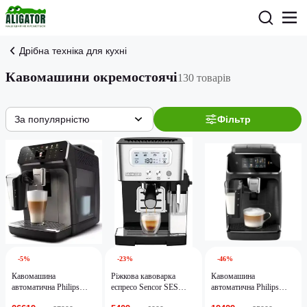
Дрібна техніка для кухні
Кавомашини окремостоячі
130 товарів
За популярністю
Фільтр
-5%
-23%
-46%
Кавомашина
Ріжкова кавоварка
Кавомашина
автоматична Philips
еспресо Sencor SES
автоматична Philips
Series 4400 LatteGo
4090SS
Series 2300 EP2330/10