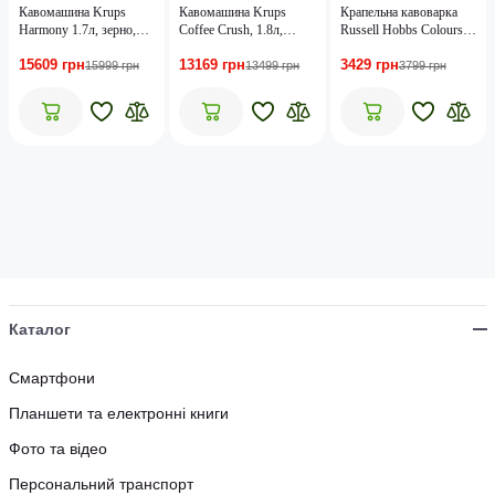
Кавомашина Krups
Кавомашина Krups
Крапельна кавоварка
Harmony 1.7л, зерно,
Coffee Crush, 1.8л,
Russell Hobbs Colours
ручний капучинатор,
зерно, ОLED дисплей,
Plus Cream 24033-56
15609 грн
13169 грн
3429 грн
мех. керування,
авторецептів - 2, метал,
15999 грн
13499 грн
3799 грн
авторецептів - 4, свій
чорно-бежевий
рецепт, чорний
Каталог
Смартфони
Планшети та електронні книги
Фото та відео
Персональний транспорт