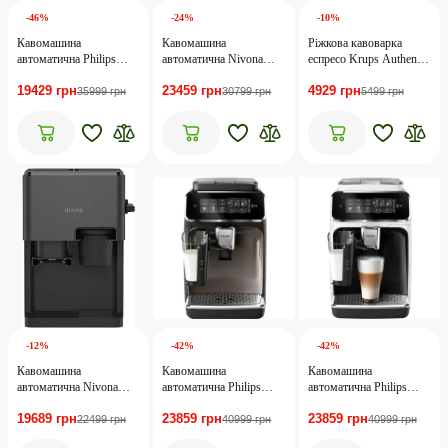
-46%
-24%
-10%
Кавомашина
Кавомашина
Ріжкова кавоварка
автоматична Philips
автоматична Nivona
еспресо Krups Authentic
Series 2300 LatteGo
CafeRomatica 690 (NICR
C40 XP381B10
19429 грн
23459 грн
4929 грн
EP2339/40
690)
35999 грн
30799 грн
5499 грн
-12%
-42%
-42%
Кавомашина
Кавомашина
Кавомашина
автоматична Nivona
автоматична Philips
автоматична Philips
Cube 4106
Series 3300 EP3347/90
Series 3300 EP3343/50
19689 грн
23859 грн
23859 грн
22499 грн
40999 грн
40999 грн