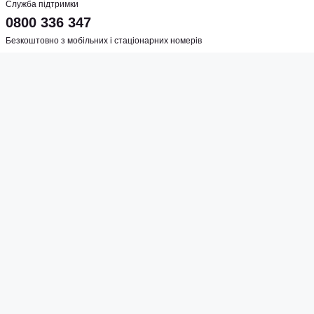
Служба підтримки
0800 336 347
Безкоштовно з мобільних і стаціонарних номерів
Графік роботи
пн-пт 10:00-20:00
сб 10:00-16:00
Адреса магазину
м. Київ, вул. Шулявська, 5
Соцмережі
Створено
Sense Production