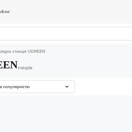
и
Блог
рядна станція UGREEN
REEN
товарів
а популярністю