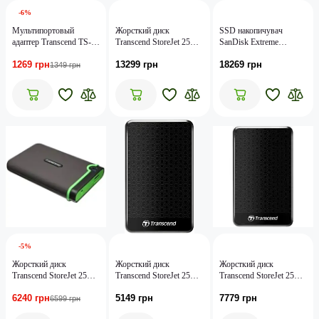
-6%
Мультипортовый
Жорсткий диск
SSD накопичувач
адаптер Transcend TS-
Transcend StoreJet 25H3
SanDisk Extreme
HUB3K
(TS4TSJ25H3P)
Portable V2 2 TB Black
1269 грн
13299 грн
18269 грн
(SDSSDE61-2T00-G25)
1349 грн
-5%
Жорсткий диск
Жорсткий диск
Жорсткий диск
Transcend StoreJet 25M3
Transcend StoreJet 25A3
Transcend StoreJet 25A3
TS1TSJ25M3
TS1TSJ25A3K
TS2TSJ25A3K
6240 грн
5149 грн
7779 грн
6599 грн