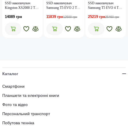
SSD накопичувач
SSD накопичувач
SSD накопичувач
Kingston XS2000 2 TB
Samsung T5 EVO 2 TB
Samsung T5 EVO 4 TB
(SXS2000/2000GA)
(MU-PH2T0S)
(MU-PH4T0S)
14089 грн
11839 грн
25219 грн
12500 грн
25460 грн
Каталог
Смартфони
Планшети та електронні книги
Фото та відео
Персональний транспорт
Побутова техніка