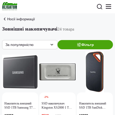
Носії інформації
Зовнішні накопичувачі
24 товара
За популярністю
Фільтр
-2%
Накопитель внешний
SSD накопичувач
Накопитель внешний
SSD 1TB Samsung T7
Kingston XS2000 1 TB
SSD 1TB SanDisk
Titan Gray (MU-
(SXS2000/1000GA)
Extreme Portable E81