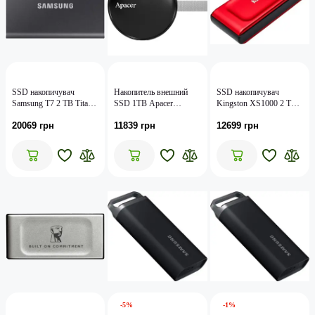
SSD накопичувач
Накопитель внешний
SSD накопичувач
Samsung T7 2 TB Titan
SSD 1TB Apacer
Kingston XS1000 2 TB
Gray (MU-
Magnetic Portable AS725
Red
20069 грн
11839 грн
12699 грн
PC2T0T/WW)
Black (AP1TBAS725B-
(SXS1000R/2000GA)
1)
-5%
-1%