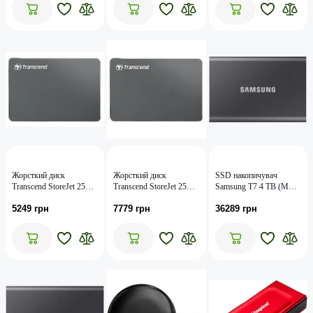
Жорсткий диск
Жорсткий диск
SSD накопичувач
Transcend StoreJet 25C3
Transcend StoreJet 25C3
Samsung T7 4 TB (MU-
(TS1TSJ25C3N)
(TS2TSJ25C3N)
PC4T0T/WW)
5249 грн
7779 грн
36289 грн