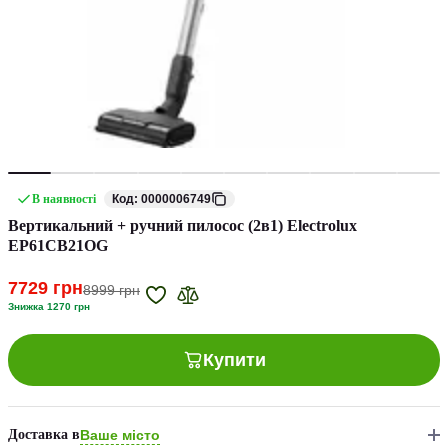
В наявності
Код: 0000006749
Вертикальний + ручний пилосос (2в1) Electrolux
EP61CB21OG
7729 грн
8999 грн
Знижка 1270 грн
Купити
Доставка в
Ваше місто