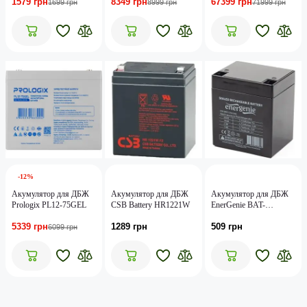
1579 грн
8349 грн
67399 грн
Module X1-B5-H - 5kW
1699 грн
8999 грн
71999 грн
(A5220GZ1)
-12%
Акумулятор для ДБЖ
Акумулятор для ДБЖ
Акумулятор для ДБЖ
Prologix PL12-75GEL
CSB Battery HR1221W
EnerGenie BAT-
12V4.5AH
5339 грн
1289 грн
509 грн
6099 грн