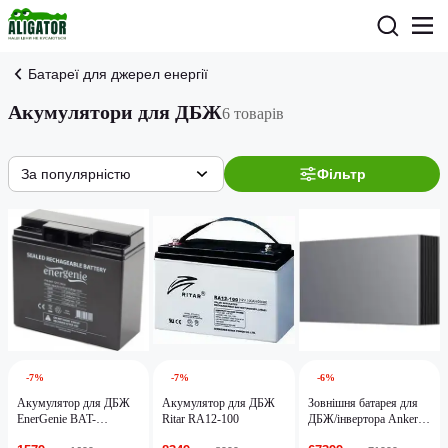
Батареї для джерел енергії
Акумулятори для ДБЖ
6 товарів
За популярністю
Фільтр
-7%
-7%
-6%
Акумулятор для ДБЖ
Акумулятор для ДБЖ
Зовнішня батарея для
EnerGenie BAT-
Ritar RA12-100
ДБЖ/інвертора Anker
12V17AH/4
SOLIX X1 Battery