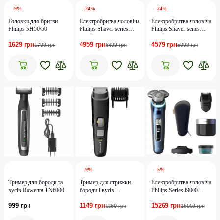
-9%
-24%
-24%
Головки для бритви
Електробритва чоловіча
Електробритва чоловіча
Philips SH50/50
Philips Shaver series
Philips Shaver series
5000 S5887/30
5000 S5887/10
1629 грн
4959 грн
4579 грн
1799 грн
6499 грн
5999 грн
-9%
-5%
Тример для бороди та
Тример для стрижки
Електробритва чоловіча
вусів Rowenta TN6000
бороди і вусів
Philips Series i9000
Remington Style Series
Prestige SkinIQ
999 грн
1149 грн
15269 грн
B3 MB3000
XP9201/33
1269 грн
15999 грн