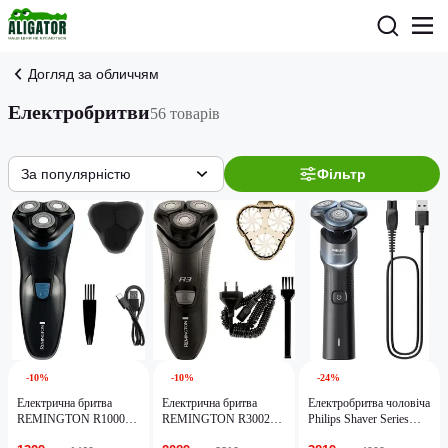
Догляд за обличчям
Електробритви
56 товарів
За популярністю
Фільтр
-10%
-10%
-24%
Електрична бритва
Електрична бритва
Електробритва чоловіча
REMINGTON R1000
REMINGTON R3002
Philips Shaver Series
R1 Style Series Rotary
Style Series Rotary
5000X X5006/00