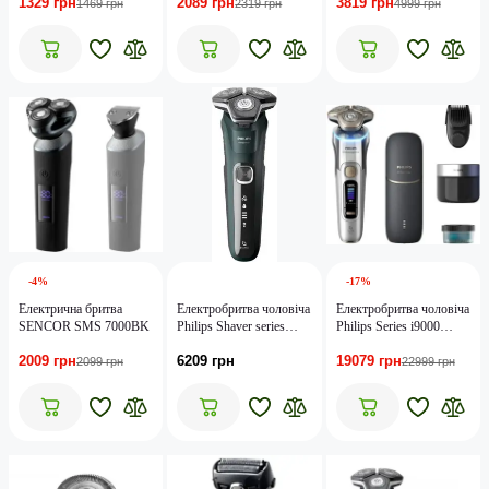
1329 грн
2089 грн
3819 грн
Shaver
Shaver R3
1469 грн
2319 грн
4999 грн
-4%
-17%
Електрична бритва
Електробритва чоловіча
Електробритва чоловіча
SENCOR SMS 7000BK
Philips Shaver series
Philips Series i9000
5000 S5884/50
Prestige Ultra XP9404/46
2009 грн
6209 грн
19079 грн
2099 грн
22999 грн