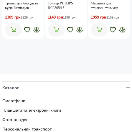
Тример для бороди та
Тример PHILIPS
Машинка для
вусів Remington
HC3505/15
стрижки+триммер
MB320C
Remington Graphite
1389 грн
1149 грн
1959 грн
Series PG4000
2129 грн
1199 грн
2169 грн
Каталог
Смартфони
Планшети та електронні книги
Фото та відео
Персональний транспорт