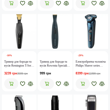
-10%
-29%
Тример для бороди та
Тример для бороди та
Електробритва чоловіча
вусів Remington T-Series
вусів Rowenta Specialist
Philips Shaver series
Ultimate MB7000
TN3651F0
7000 S7882/55
3239 грн
999 грн
8399 грн
3589 грн
11899 грн