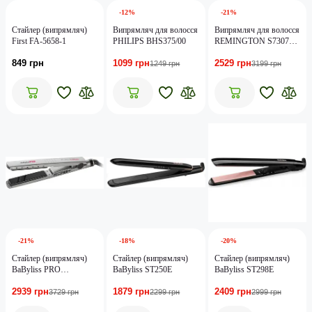
-12%
-21%
Стайлер (випрямляч)
Випрямляч для волосся
Випрямляч для волосся
First FA-5658-1
PHILIPS BHS375/00
REMINGTON S7307
Aqualisse Extreme
849 грн
1099 грн
2529 грн
1249 грн
3199 грн
-21%
-18%
-20%
Стайлер (випрямляч)
Стайлер (випрямляч)
Стайлер (випрямляч)
BaByliss PRO
BaByliss ST250E
BaByliss ST298E
BAB2091EPE
2939 грн
1879 грн
2409 грн
3729 грн
2299 грн
2999 грн