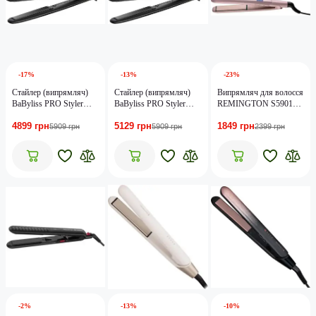
-17%
-13%
-23%
Стайлер (випрямляч)
Стайлер (випрямляч)
Випрямляч для волосся
BaByliss PRO Styler
BaByliss PRO Styler
REMINGTON S5901
Stilista BAB3550BE
Stilista BAB3550E
Coconut Smooth
4899 грн
5129 грн
1849 грн
5909 грн
5909 грн
2399 грн
-2%
-13%
-10%