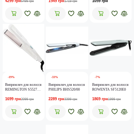
4299 грн
1549 грн
1059 грн
5499 грн
1719 грн
-19%
-33%
-7%
Випрямляч для волосся
Випрямляч для волосся
Випрямляч для волосся
REMINGTON S5527
PHILIPS BHS520/00
ROWENTA SF5120E0
PRO-Ceramic Extra
1699 грн
2289 грн
1869 грн
(white)
2099 грн
3399 грн
1999 грн