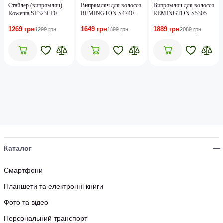
Стайлер (випрямляч)
Випрямляч для волосся
Випрямляч для волосся
Rowenta SF323LF0
REMINGTON S4740
REMINGTON S5305
Shea Soft Straightener
1269 грн
1649 грн
1889 грн
1299 грн
1899 грн
2089 грн
Каталог
Смартфони
Планшети та електронні книги
Фото та відео
Персональний транспорт