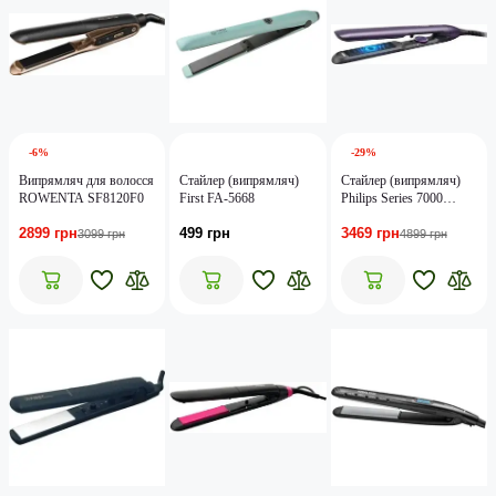
-6%
-29%
Випрямляч для волосся
Стайлер (випрямляч)
Стайлер (випрямляч)
ROWENTA SF8120F0
First FA-5668
Philips Series 7000
BHS752/00
2899 грн
499 грн
3469 грн
3099 грн
4899 грн