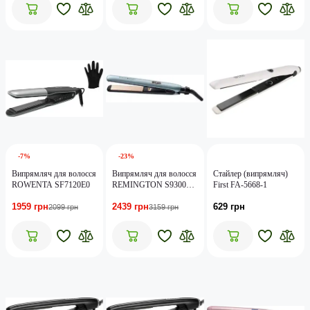
-7%
-23%
Випрямляч для волосся
Випрямляч для волосся
Стайлер (випрямляч)
ROWENTA SF7120E0
REMINGTON S9300
First FA-5668-1
Shine Therapy PRO
1959 грн
2439 грн
629 грн
2099 грн
3159 грн