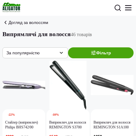
Догляд за волоссям
Випрямлячі для волосся
46 товарів
За популярністю
Фільтр
-22%
-10%
Стайлер (випрямляч)
Випрямляч для волосся
Випрямляч для волосся
Philips BHS742/00
REMINGTON S3700
REMINGTON S1A100