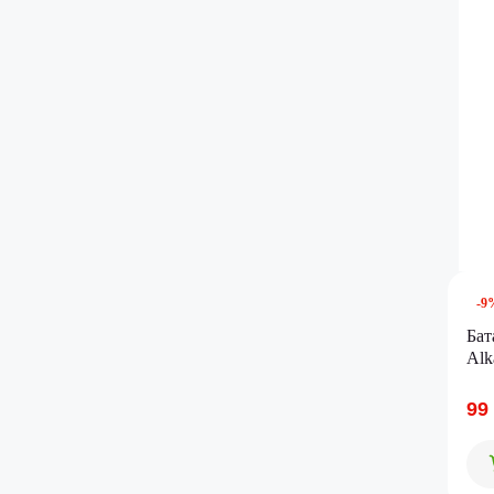
-9
Бат
Alk
(50
99