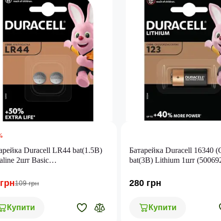
%
арейка Duracell LR44 bat(1.5B)
Батарейка Duracell 16340 
aline 2шт Basic
bat(3B) Lithium 1шт (50069
00394504424/5007795)
 грн
280 грн
109 грн
Купити
Купити