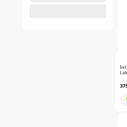
Бат
Lit
37