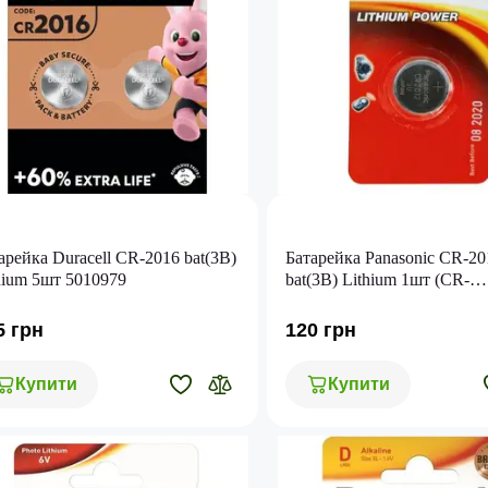
арейка Duracell CR-2016 bat(3B)
Батарейка Panasonic CR-20
hium 5шт 5010979
bat(3B) Lithium 1шт (CR-
2012EL/1B)
5 грн
120 грн
Купити
Купити