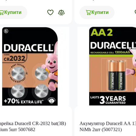
Купити
Купити
арейка Duracell CR-2032 bat(3B)
Акумулятор Duracell AA 
hium 5шт 5007682
NiMh 2шт (5007321)