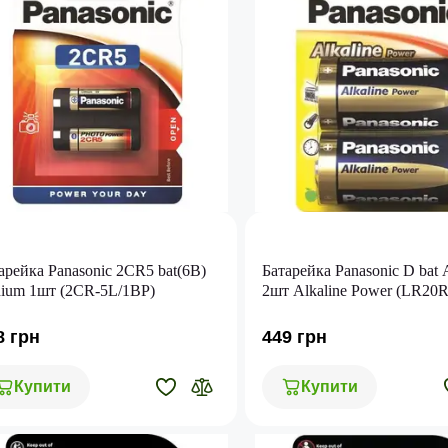
арейка Panasonic 2CR5 bat(6В)
Батарейка Panasonic D bat 
hium 1шт (2CR-5L/1BP)
2шт Alkaline Power (LR20
8 грн
449 грн
Купити
Купити