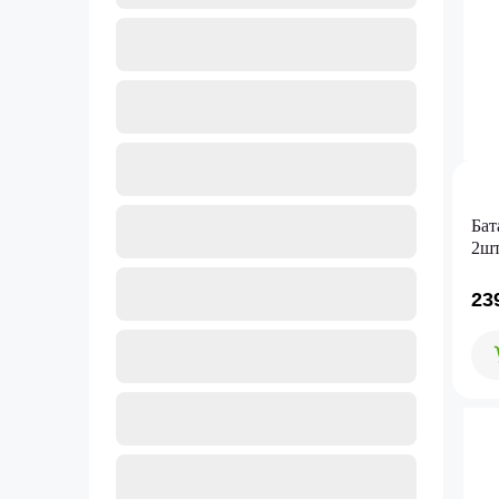
Бат
2шт
23