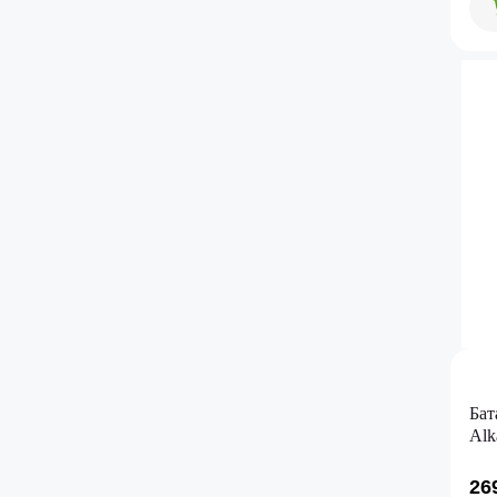
Бат
Alk
26