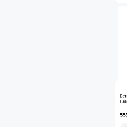
Бат
Lit
55