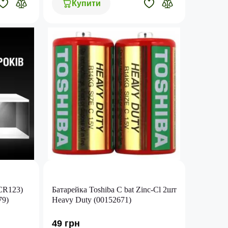
Купити
(CR123)
Батарейка Toshiba C bat Zinc-Cl 2шт
79)
Heavy Duty (00152671)
49 грн