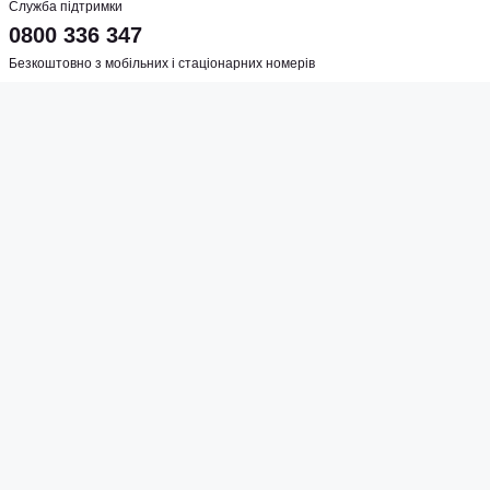
Служба підтримки
0800 336 347
Безкоштовно з мобільних і стаціонарних номерів
Графік роботи
пн-пт 10:00-20:00
сб 10:00-16:00
Адреса магазину
м. Київ, вул. Шулявська, 5
Соцмережі
Створено
Sense Production