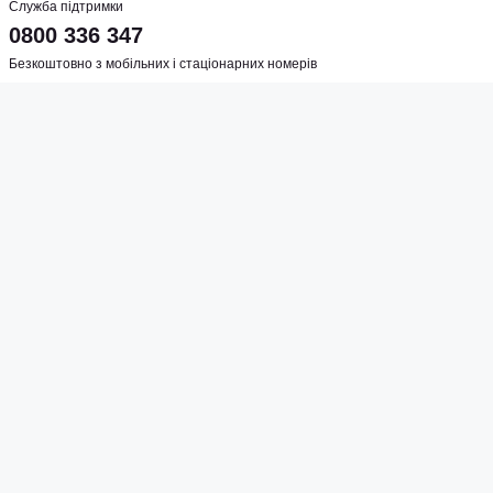
Служба підтримки
0800 336 347
Безкоштовно з мобільних і стаціонарних номерів
Графік роботи
пн-пт 10:00-20:00
сб 10:00-16:00
Адреса магазину
м. Київ, вул. Шулявська, 5
Соцмережі
Створено
Sense Production